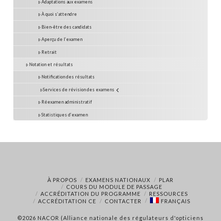
Adaptations aux examens
À quoi s’attendre
Bien-être des candidats
Aperçu de l’examen
Retrait
Notation et résultats
Notification des résultats
Services de révision des examens
Réexamen administratif
Statistiques d’examen
À PROPOS
EXAMENS NATIONAUX
PLAR
COURS DU MODULE DE PASSAGE
ACCRÉDITATION DU PROGRAMME
RESSOURCES
ACCRÉDITATION CE
CONTACTER
FRANÇAIS
©2026 NACOR (Alliance nationale des régulateurs d'opticiens