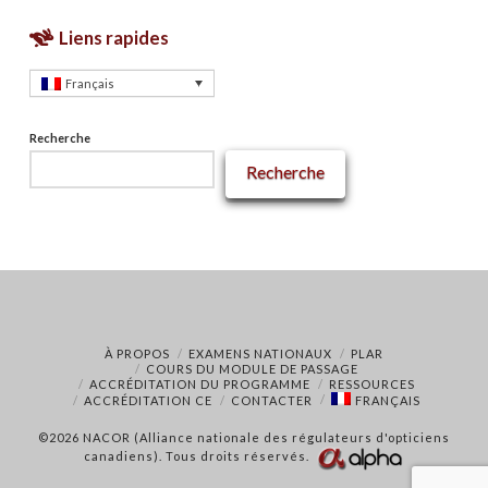
Liens rapides
Français
Recherche
Recherche
À PROPOS
EXAMENS NATIONAUX
PLAR
COURS DU MODULE DE PASSAGE
ACCRÉDITATION DU PROGRAMME
RESSOURCES
ACCRÉDITATION CE
CONTACTER
FRANÇAIS
©2026 NACOR (Alliance nationale des régulateurs d'opticiens
canadiens). Tous droits réservés.